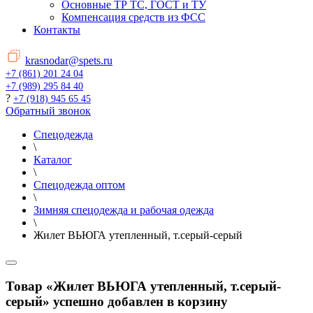
Основные ТР ТС, ГОСТ и ТУ
Компенсация средств из ФСС
Контакты
krasnodar@spets.ru
+7 (861) 201 24 04
+7 (989) 295 84 40
?
+7 (918) 945 65 45
Обратный звонок
Спецодежда
\
Каталог
\
Спецодежда оптом
\
Зимняя спецодежда и рабочая одежда
\
Жилет ВЬЮГА утепленный, т.серый-серый
Товар «Жилет ВЬЮГА утепленный, т.серый-
серый» успешно добавлен в корзину