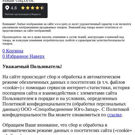
Наши соц.сети:
Внимание! Любые изображения на сайте www.spets.ru носят художественный характер и не являются
рекламными изображениями продаваемых товаров. Внешний вид товара может отличаться от
представленных на сайте изображений.
Производитель так же в праве вносить изменения в состав тканей, конструкцию и внешний вид
товара, не влекущие изменения потребительских свойств и характеристик качества/безопасности
товаров.
0
Корзина
0
Избранное
Наверх
Уважаемый Пользователь!
На сайте происходит сбор и обработка в автоматическом
режиме обезличенных данных о посетителях (в т.ч. файлов
«cookie») с помощью сервисов интернет-статистики, история
посещения сайта и взаимодействия с элементами сайта
Пользователем в порядке и на условиях, определенных
Политикой конфиденциальности (обработки персональных
данных) ООО «Спецобъединение Юго-Запад». С Политикой
конфиденциальности Вы можете ознакомиться по
ссылке
.
Обращаем Ваше внимание, что сбор и обработка в
автоматическом режиме данных о посетителях сайта («cookie»