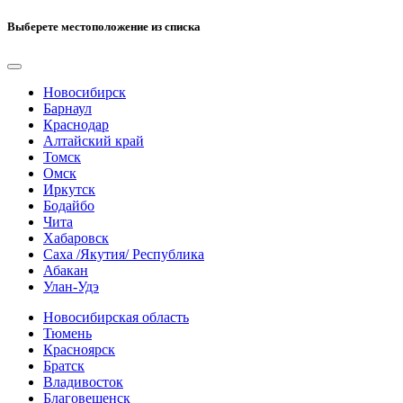
Выберете местоположение из списка
Новосибирск
Барнаул
Краснодар
Алтайский край
Томск
Омск
Иркутск
Бодайбо
Чита
Хабаровск
Саха /Якутия/ Республика
Абакан
Улан-Удэ
Новосибирская область
Тюмень
Красноярск
Братск
Владивосток
Благовещенск