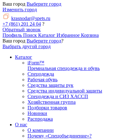
Ваш город
Выберите город
Изменить город
krasnodar@spets.ru
+7 (861) 201 24 04
?
Обратный звонок
Профиль
Поиск
Каталог
Избранное
Корзина
Ваш город
Выберите город
?
Выбрать другой город
Каталог
iForm™
Премиальная спецодежда и обувь
Спецодежда
Рабочая обувь
Средства защиты рук
Средства индивидуальной защиты
Спецодежда и СИЗ ХАССП
Хозяйственная группа
Подборки товаров
Новинки
Распродажа
О нас
О компании
Почему «Спецобъединение»?